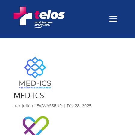
MED-ICS
par
Julien LEVAVASSEUR
|
Fév 28, 2025