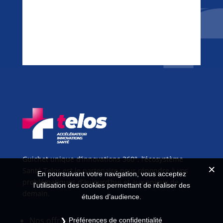
Guichet unique d’innovations 360°, l’écosystème
Santé Telos est le partenaire pour répondre à vos
En poursuivant votre navigation, vous acceptez
problématiques d’aujourd’hui et aux enjeux de
l'utilisation des cookies permettant de réaliser des
demain.
études d’audience.
Nos offres
Préférences de confidentialité