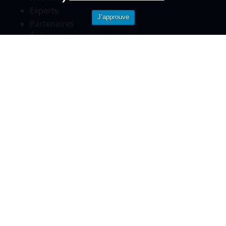
Experts
J’approuve
Partenaires
Événements
Nous contacter
Pour toutes informations
Standard
01.84.80.58.34
contact@telos-sante.fr
www.telos-sante.fr
©TELOS-Copyright 2026-
Tous droits réservés
|
Politique de confidentialité |
Mentions légales - CGU