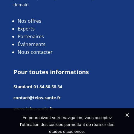
demain.
Nos offres
Experts
Partenaires
Événements
Nous contacter
Pour toutes informations
Standard
01.84.80.58.34
contact@telos-sante.fr
www.telos-sante.fr
En poursuivant votre navigation, vous acceptez
l'utilisation des cookies permettant de réaliser des
études d’audience.