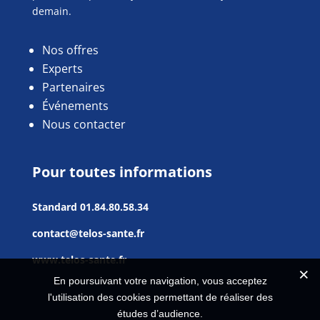
demain.
Nos offres
Experts
Partenaires
Événements
Nous contacter
Pour toutes informations
Standard
01.84.80.58.34
contact@telos-sante.fr
www.telos-sante.fr
En poursuivant votre navigation, vous acceptez
l'utilisation des cookies permettant de réaliser des
études d’audience.