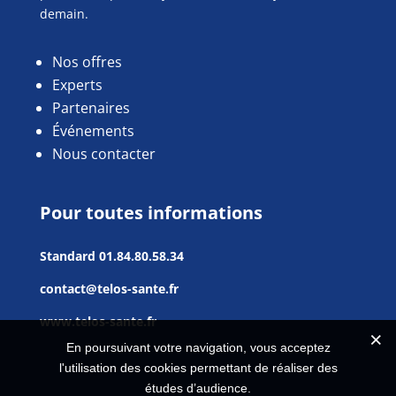
demain.
Nos offres
Experts
Partenaires
Événements
Nous contacter
Pour toutes informations
Standard
01.84.80.58.34
contact@telos-sante.fr
www.telos-sante.fr
En poursuivant votre navigation, vous acceptez
l'utilisation des cookies permettant de réaliser des
études d’audience.