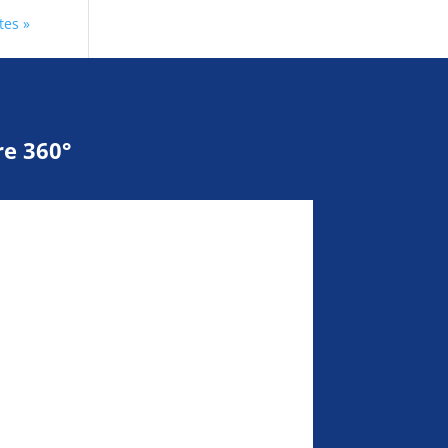
tes »
e 360°