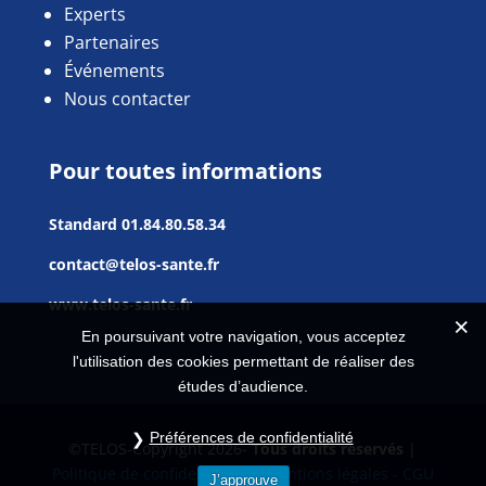
Experts
Partenaires
Événements
Nous contacter
Pour toutes informations
Standard
01.84.80.58.34
contact@telos-sante.fr
www.telos-sante.fr
En poursuivant votre navigation, vous acceptez
l'utilisation des cookies permettant de réaliser des
études d’audience.
Préférences de confidentialité
©TELOS-Copyright 2026-
Tous droits réservés
|
Politique de confidentialité |
Mentions légales - CGU
J’approuve