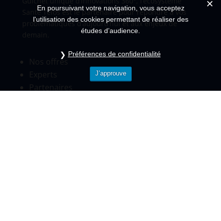
Guichet unique d’innovations 360°, l’écosystème
En poursuivant votre navigation, vous acceptez
Santé Telos est le partenaire pour répondre à vos
l'utilisation des cookies permettant de réaliser des
problématiques d’aujourd’hui et aux enjeux de
études d’audience.
demain.
Préférences de confidentialité
Nos offres
Experts
J’approuve
Partenaires
Événements
Nous contacter
Pour toutes informations
Standard
01.84.80.58.34
contact@telos-sante.fr
www.telos-sante.fr