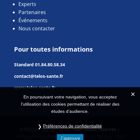
Experts
Partenaires
Événements
Nous contacter
Pour toutes informations
Standard
01.84.80.58.34
contact@telos-sante.fr
www.telos-sante.fr
En poursuivant votre navigation, vous acceptez
l'utilisation des cookies permettant de réaliser des
études d’audience.
Préférences de confidentialité
©TELOS-Copyright 2026-
Tous droits réservés
|
Politique de confidentialité |
Mentions légales - CGU
J’approuve