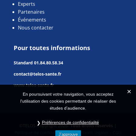
Experts
Partenaires
Événements
Nous contacter
Pour toutes informations
Standard
01.84.80.58.34
contact@telos-sante.fr
www.telos-sante.fr
En poursuivant votre navigation, vous acceptez
l'utilisation des cookies permettant de réaliser des
études d’audience.
Préférences de confidentialité
©TELOS-Copyright 2026-
Tous droits réservés
|
Politique de confidentialité |
Mentions légales - CGU
J’approuve