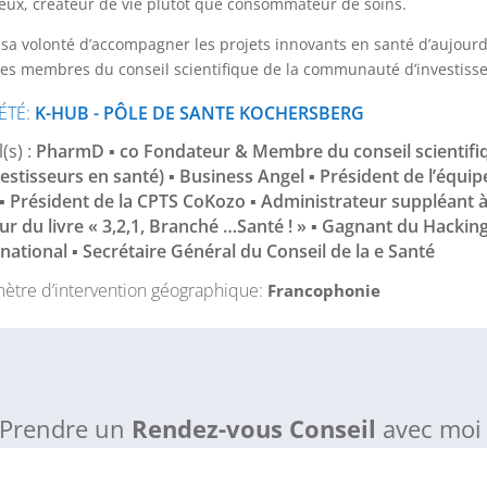
eux, créateur de vie plutôt que consommateur de soins.
sa volonté d’accompagner les projets innovants en santé d’aujourd’
des membres du conseil scientifique de la communauté d’investiss
ÉTÉ
:
K-HUB - PÔLE DE SANTE KOCHERSBERG
(s) :
PharmD ▪ co Fondateur & Membre du conseil scienti
vestisseurs en santé) ▪ Business Angel ▪ Président de l’équi
▪ Président de la CPTS CoKozo ▪ Administrateur suppléant à
ur du livre « 3,2,1, Branché …Santé ! » ▪ Gagnant du Hacki
rnational ▪ Secrétaire Général du Conseil de la e Santé
mètre d’intervention géographique
:
Francophonie
Prendre un
Rendez-vous Conseil
avec moi