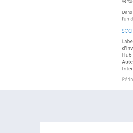
vertu
Dans 
l’un 
SOCI
Label
d'in
Hub 
Aute
Inte
Péri