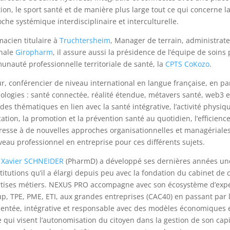
tion, le sport santé et de manière plus large tout ce qui concerne
che systémique interdisciplinaire et interculturelle.
acien titulaire à
Truchtersheim
, Manager de terrain, administrate
onale
Giropharm
, il assure aussi la présidence de l’équipe de soin
nauté professionnelle territoriale de santé, la
CPTS CoKozo
.
r, conférencier de niveau international en langue française, en par
ologies : santé connectée, réalité étendue, métavers santé, web3 et in
des thématiques en lien avec la santé intégrative, l’activité physiqu
cation, la promotion et la prévention santé au quotidien, l’efficience 
éresse à de nouvelles approches organisationnelles et managériale
veau professionnel en entreprise pour ces différents sujets.
r
Xavier SCHNEIDER
(PharmD) a développé ses dernières années une
stitutions qu’il a élargi depuis peu avec la fondation du cabinet de 
tises métiers. NEXUS PRO accompagne avec son écosystème d’expert
up, TPE, PME, ETI, aux grandes entreprises (CAC40) en passant par 
ntée, intégrative et responsable avec des modèles économiques et
 qui visent l’autonomisation du citoyen dans la gestion de son capi