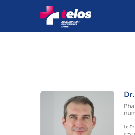
Dr
Pha
num
Le D
des p