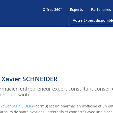
Offres 360°
Experts
Partenaires
Votre Expert disponibl
. Xavier SCHNEIDER
rmacien entrepreneur expert consultant conseil 
érique santé
r
Xavier SCHNEIDER
(PharmD) est un
pharmacien d’officine et un e
arcours de santé hybrides, intégratifs et connectés avec une place 