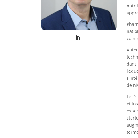
nutri
appro
Pharm
nati
commu
Auteu
techn
dans 
l’édu
s’int
de ni
Le D
et in
exper
start
augme
terme