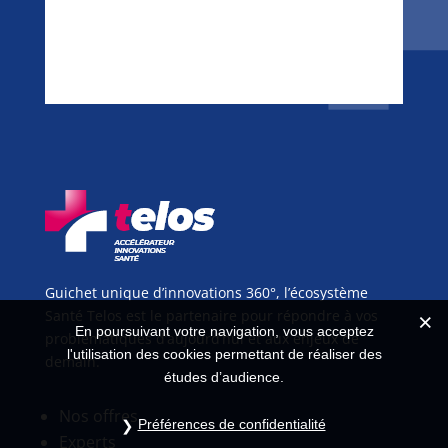
Guichet unique d’innovations 360°, l’écosystème
Santé Telos est le partenaire pour répondre à vos
En poursuivant votre navigation, vous acceptez
problématiques d’aujourd’hui et aux enjeux de
l'utilisation des cookies permettant de réaliser des
demain.
études d’audience.
Nos offres
Préférences de confidentialité
Experts