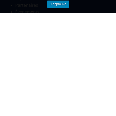
J’approuve
Partenaires
Événements
Nous contacter
Pour toutes informations
Standard
01.84.80.58.34
contact@telos-sante.fr
www.telos-sante.fr
©TELOS-Copyright 2026-
Tous droits réservés
|
Politique de confidentialité |
Mentions légales - CGU