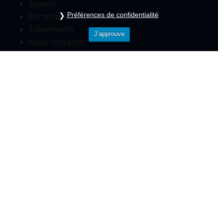
Experts
Préférences de confidentialité
Partenaires
Événements
J’approuve
Nous contacter
Pour toutes informations
Standard
01.84.80.58.34
contact@telos-sante.fr
www.telos-sante.fr
©TELOS-Copyright 2026-
Tous droits réservés
|
Politique de confidentialité |
Mentions légales - CGU