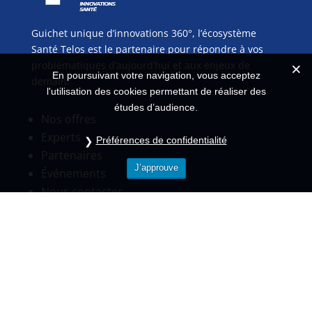
Guichet unique d’innovations 360°, l’écosystème
Santé Telos est le partenaire pour répondre à vos
problématiques d’aujourd’hui et aux enjeux de
En poursuivant votre navigation, vous acceptez
demain.
l'utilisation des cookies permettant de réaliser des
études d’audience.
Nos offres
Experts
Préférences de confidentialité
Partenaires
J’approuve
Événements
Nous contacter
Pour toutes informations
Standard
01.84.80.58.34
contact@telos-sante.fr