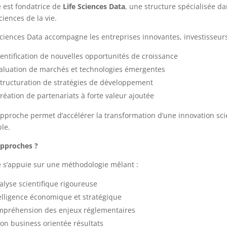
e est fondatrice de
Life Sciences Data
, une structure spécialisée 
ciences de la vie.
Sciences Data accompagne les entreprises innovantes, investisseurs
dentification de nouvelles opportunités de croissance
valuation de marchés et technologies émergentes
structuration de stratégies de développement
création de partenariats à forte valeur ajoutée
pproche permet d’accélérer la transformation d’une innovation sc
le.
Approches ?
e s’appuie sur une méthodologie mêlant :
lyse scientifique rigoureuse
elligence économique et stratégique
préhension des enjeux réglementaires
ion business orientée résultats