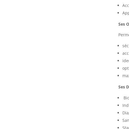
Acc
App
Ses O
Perme
séc
acc
ide
opt
max
Ses D
Bio
Ind
Dia
San
Sta