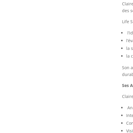
Clair
des s
Life 
l’i
l’é
la 
la 
Son a
durab
Ses 
Clair
Ana
Int
Com
Vis