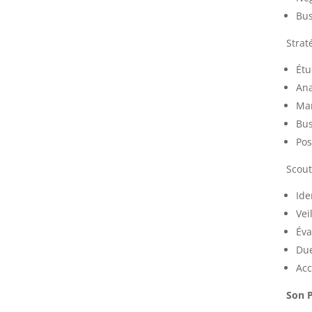
Bus
Strat
Étu
Ana
Mar
Bus
Pos
Scout
Ide
Vei
Éva
Due
Acc
Son P