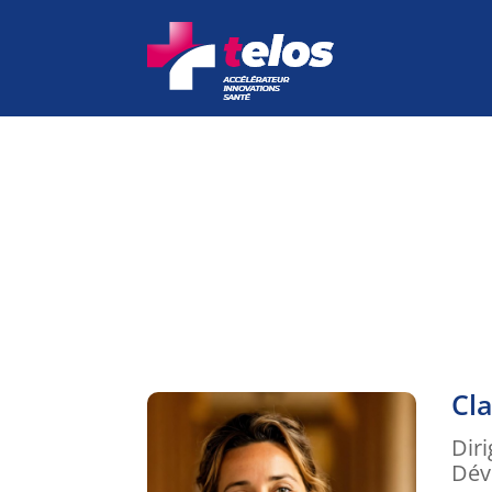
Cl
Dir
Dév