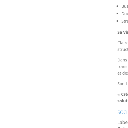
Bus
Due
Str
Sa Vi
Clair
struc
Dans 
trans
et des
Son L
« Cré
solut
SOCI
Label