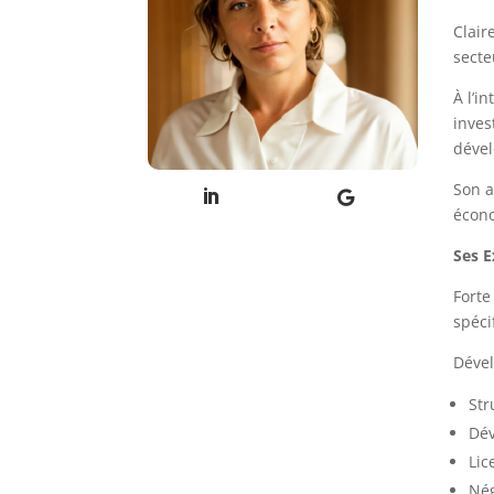
Clair
secte
À l’i
inves
dével
Son a
écono
Ses E
Forte
spéci
Déve
Str
Dév
Lic
Nég