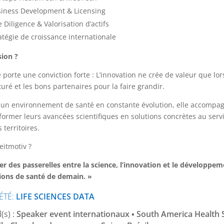
iness Development & Licensing
 Diligence & Valorisation d’actifs
atégie de croissance internationale
sion ?
e porte une conviction forte : L’innovation ne crée de valeur que l
turé et les bons partenaires pour la faire grandir.
un environnement de santé en constante évolution, elle accompagn
former leurs avancées scientifiques en solutions concrètes au serv
 territoires.
eitmotiv ?
er des passerelles entre la science, l’innovation et le développ
ions de santé de demain. »
ÉTÉ
:
LIFE SCIENCES DATA
(s) :
Speaker event internationaux ▪ South America Healt