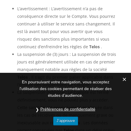
L’avertissement : L’avertissement n’a pas de
conséquence directe sur le Compte. Vous pourrez
continuer à utiliser le service sans changement. Il
est là avant tout pour vous avertir que vous
risquez des sanctions plus importantes si vous
continuez d’enfreindre les règles de
Telos
.
La suspension de (3) jours : La suspension de trois
jours est généralement utilisée en cas de premier
manquement notable aux règles de la société
Telos
. Il s’agit du premier palier applicable dans
En poursuivant votre navigation, vous acceptez
l’échelle des suspensions de Compte.
l'utilisation des cookies permettant de réaliser des
La suspension définitive : Le Compte est fermé
études d’audience.
définitivement, vous ne pouvez plus y accéder.
Cette sanction est généralement appliquée dans
Préférences de confidentialité
les cas de récidives ou de manquement grave ou
J’approuve
inexcusable aux règles de
Telos
. Les données
restent conservées par
Telos
dans un délai prévu